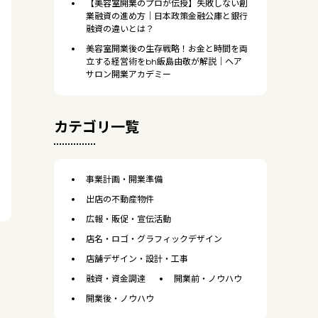
【美容室開業のプロが伝授】失敗しない創
業融資の進め方｜日本政策金融公庫と銀行
融資の違いとは？
美容室開業後の生存戦略！お金と時間を両
立する経営術をbh飯島由敬が解説｜ヘア
サロン開業アカデミー
カテゴリ一覧
事業計画・開業準備
出店の不動産物件
広報・販促・宣伝活動
店名・ロゴ・グラフィックデザイン
店舗デザイン・設計・工事
融資・資金調達
開業前・ノウハウ
開業後・ノウハウ