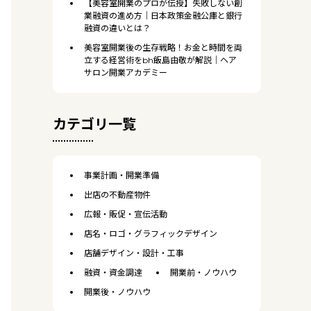
【美容室開業のプロが伝授】失敗しない創
業融資の進め方｜日本政策金融公庫と銀行
融資の違いとは？
美容室開業後の生存戦略！お金と時間を両
立する経営術をbh飯島由敬が解説｜ヘア
サロン開業アカデミー
カテゴリ一覧
事業計画・開業準備
出店の不動産物件
広報・販促・宣伝活動
店名・ロゴ・グラフィックデザイン
店舗デザイン・設計・工事
融資・資金調達
開業前・ノウハウ
開業後・ノウハウ