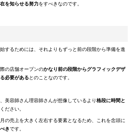
在を知らせる努力
をすべきなのです
。
始するためには、それよりもずっと前の段階から準備を進
際の店舗オープンの
かなり前の段階からグラフィックデザ
る必要がある
とのことなのです
。
、美容師さん理容師さんが想像しているより
格段に時間と
ください
。
月の売上を大きく左右する要素となるため
、これを念頭に
べき
です
。