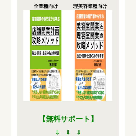
全業種向け
理美容業種向け
【無料サポート
】
⇓ ⇓ ⇓
HOME