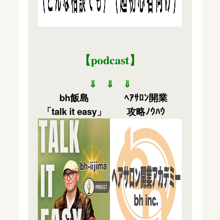
【podcast
】
⇓ ⇓ ⇓
bh飯島
ﾍｱｻﾛﾝ開業
「talk it easy」
攻略ﾉｳﾊｳ