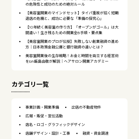
の危険性と成功のための絶対ルール
【美容室開業のマインドセット】タイパ重視が招く短期
退店の危機と、成功に必要な「準備の探究心」
【10年続く美容室の作り方】「オープンがゴール」は大
間違い！生き残るための開業全8手順・要点集
【美容室開業のプロが伝授】失敗しない創業融資の進め
方｜日本政策金融公庫と銀行融資の違いとは？
美容室開業後の生存戦略！お金と時間を両立する経営術
をbh飯島由敬が解説｜ヘアサロン開業アカデミー
カテゴリ一覧
事業計画・開業準備
出店の不動産物件
広報・販促・宣伝活動
店名・ロゴ・グラフィックデザイン
店舗デザイン・設計・工事
融資・資金調達