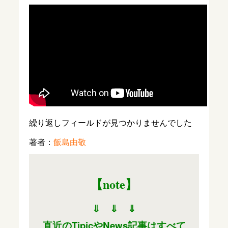
繰り返しフィールドが見つかりませんでした
著者：
飯島由敬
【note
】
⇓ ⇓ ⇓
直近のTipicやNews記事はすべて