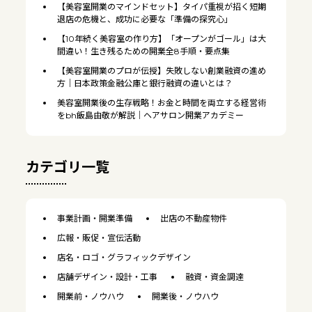
【美容室開業のマインドセット】タイパ重視が招く短期
退店の危機と、成功に必要な「準備の探究心」
【10年続く美容室の作り方】「オープンがゴール」は大
間違い！生き残るための開業全8手順・要点集
【美容室開業のプロが伝授】失敗しない創業融資の進め
方｜日本政策金融公庫と銀行融資の違いとは？
美容室開業後の生存戦略！お金と時間を両立する経営術
をbh飯島由敬が解説｜ヘアサロン開業アカデミー
HOME
初めての独立開業の方へ
カテゴリ一覧
ｂｈの理念
サポート内容・料金
事業計画・開業準備
出店の不動産物件
独立開業事例
広報・販促・宣伝活動
開業者の声
店名・ロゴ・グラフィックデザイン
セミナー情報
店舗デザイン・設計・工事
融資・資金調達
開業前・ノウハウ
開業後・ノウハウ