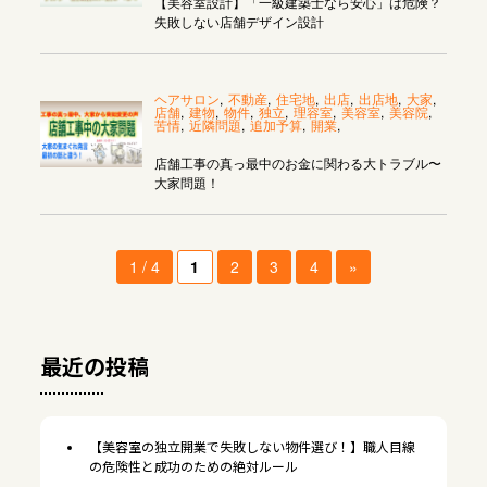
【美容室設計】「一級建築士なら安心」は危険？
失敗しない店舗デザイン設計
ヘアサロン
,
不動産
,
住宅地
,
出店
,
出店地
,
大家
,
店舗
,
建物
,
物件
,
独立
,
理容室
,
美容室
,
美容院
,
苦情
,
近隣問題
,
追加予算
,
開業
,
店舗工事の真っ最中のお金に関わる大トラブル〜
大家問題！
1 / 4
1
2
3
4
»
最近の投稿
【美容室の独立開業で失敗しない物件選び！】職人目線
の危険性と成功のための絶対ルール