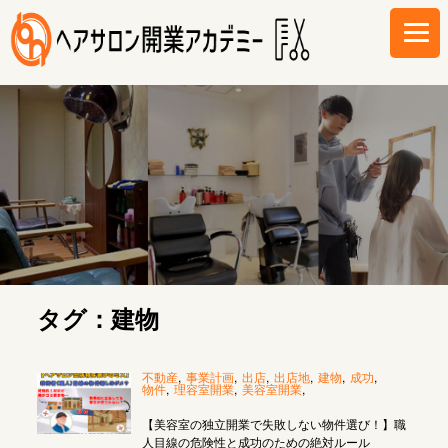
タグ：建物
不動産
,
事業計画
,
出店
,
出店地
,
建物
,
成功
,
物件
,
理容室開業
,
美容室開業
,
【美容室の独立開業で失敗しない物件選び！】職
人目線の危険性と成功のための絶対ルール