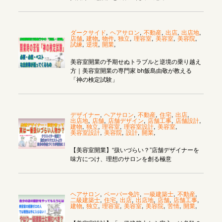
ダークサイド
,
ヘアサロン
,
不動産
,
出店
,
出店地
,
店舗
,
建物
,
物件
,
独立
,
理容室
,
美容室
,
美容院
,
試練
,
逆境
,
開業
,
美容室開業の予期せぬトラブルと逆境の乗り越え
方｜美容室開業の専門家 bh飯島由敬が教える
「神の検定試験」
デザイナー
,
ヘアサロン
,
不動産
,
住宅
,
出店
,
出店地
,
店舗
,
店舗デザイン
,
店舗工事
,
店舗設計
,
建物
,
独立
,
理容室
,
理容室設計
,
美容室
,
美容室設計
,
美容院
,
設計
,
開業
,
【美容室開業】“扱いづらい？”店舗デザイナーを
味方につけ、理想のサロンを創る極意
ヘアサロン
,
ペーパー免許
,
一級建築士
,
不動産
,
二級建築士
,
住宅
,
出店
,
出店地
,
店舗
,
店舗工事
,
建物
,
独立
,
理容室
,
美容室
,
美容院
,
苦情
,
開業
,