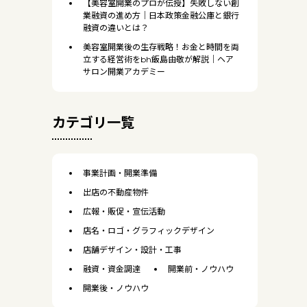
【美容室開業のプロが伝授】失敗しない創
業融資の進め方｜日本政策金融公庫と銀行
融資の違いとは？
美容室開業後の生存戦略！お金と時間を両
立する経営術をbh飯島由敬が解説｜ヘア
サロン開業アカデミー
カテゴリ一覧
事業計画・開業準備
出店の不動産物件
広報・販促・宣伝活動
店名・ロゴ・グラフィックデザイン
店舗デザイン・設計・工事
融資・資金調達
開業前・ノウハウ
開業後・ノウハウ