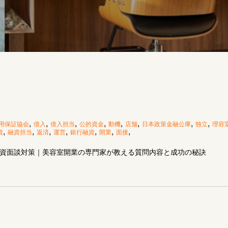
,
,
,
,
,
,
,
,
用保証協会
借入
借入担当
公的資金
動機
店舗
日本政策金融公庫
独立
理容
,
,
,
,
,
,
,
資
融資担当
返済
運営
銀行融資
開業
面接
資面談対策｜美容室開業の専門家が教える質問内容と成功の秘訣