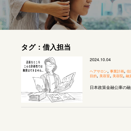
タグ：借入担当
2024.10.04
,
,
ヘアサロン
事業計画
信
,
,
,
目的
美容室
美容院
融
日本政策金融公庫の融