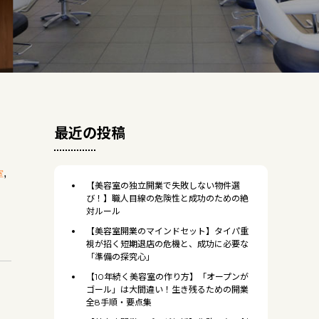
最近の投稿
,
室
【美容室の独立開業で失敗しない物件選
び！】職人目線の危険性と成功のための絶
対ルール
【美容室開業のマインドセット】タイパ重
視が招く短期退店の危機と、成功に必要な
「準備の探究心」
【10年続く美容室の作り方】「オープンが
ゴール」は大間違い！生き残るための開業
全8手順・要点集